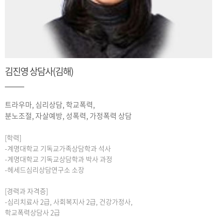
김진영 상담사(김해)
트라우마, 심리상담, 학교폭력,
분노조절, 자살예방, 성폭력, 가정폭력 상담
[학력]
-계명대학교 기독교가족상담학과 석사
-계명대학교 기독교상담학과 박사 과정
-헤세드심리상담연구소 소장
[경력과 자격증]
-심리치료사 2급, 사회복지사 2급, 건강가정사,
학교폭력상담사 2급