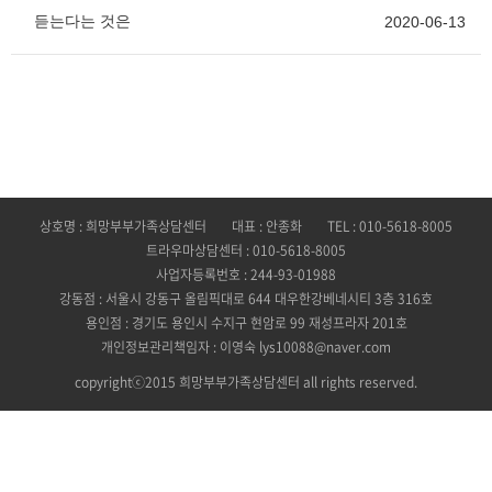
듣는다는 것은
2020-06-13
상호명 : 희망부부가족상담센터
대표 : 안종화
TEL : 010-5618-8005
트라우마상담센터 : 010-5618-8005
사업자등록번호 : 244-93-01988
강동점 : 서울시 강동구 올림픽대로 644 대우한강베네시티 3층 316호
용인점 : 경기도 용인시 수지구 현암로 99 재성프라자 201호
개인정보관리책임자 : 이영숙 lys10088@naver.com
copyrightⓒ2015 희망부부가족상담센터 all rights reserved.